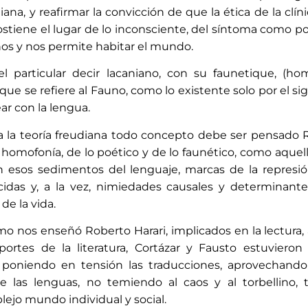
eafirmar la convicción de que la ética de la clínica psicoanalítica es la é
 el lugar de lo inconsciente, del síntoma como política, del lenguaje
s y nos permite habitar el mundo.
l particular decir lacaniano, con su faunetique, (ho
 que se refiere al Fauno, como lo existente solo por el s
ar con la lengua.
a la teoría freudiana todo concepto debe ser pensado
la homofonía, de lo poético y de lo faunético, como aque
n esos sedimentos del lenguaje, marcas de la represión 
nocidas y, a la vez, nimiedades causales y determinante
e la vida.
 nos enseñó Roberto Harari, implicados en la lectura, a
aportes de la literatura, Cortázar y Fausto estuviero
poniendo en tensión las traducciones, aprovechando
e las lenguas, no temiendo al caos y al torbellino,
jo mundo individual y social.