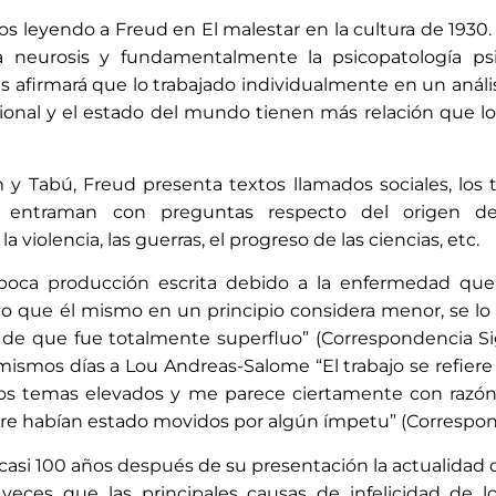
s leyendo a Freud en El malestar en la cultura de 1930.
neurosis y fundamentalmente la psicopatología psic
 afirmará que lo trabajado individualmente en un análisi
sional y el estado del mundo tienen más relación que lo
Tabú, Freud presenta textos llamados sociales, los trabajos s
se entraman con preguntas respecto del origen de l
iolencia, las guerras, el progreso de las ciencias, etc.
 producción escrita debido a la enfermedad que Freud p
xto que él mismo en un principio considera menor, se lo
ón de que fue totalmente superfluo” (Correspondencia 
mismos días a Lou Andreas-Salome “El trabajo se refiere a
otros temas elevados y me parece ciertamente con razón 
pre habían estado movidos por algún ímpetu” (Correspon
asi 100 años después de su presentación la actualidad 
eces que las principales causas de infelicidad de 