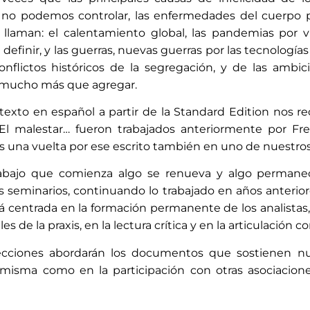
no podemos controlar, las enfermedades del cuerpo pro
 llaman: el calentamiento global, las pandemias por v
 definir, y las guerras, nuevas guerras por las tecnologías
cos de la segregación, y de las ambiciones perversas de ciertos
líticos. No hay mucho más que agregar.
l texto en español a partir de la Standard Edition nos 
 malestar… fueron trabajados anteriormente por Fre
 una vuelta por ese escrito también en uno de nuestros
bajo que comienza algo se renueva y algo permanec
us seminarios, continuando lo trabajado en años anteri
entrada en la formación permanente de los analistas, mediante l
de la praxis, en la lectura crítica y en la articulación con
secciones abordarán los documentos que sostienen nues
a misma como en la participación con otras asociacio