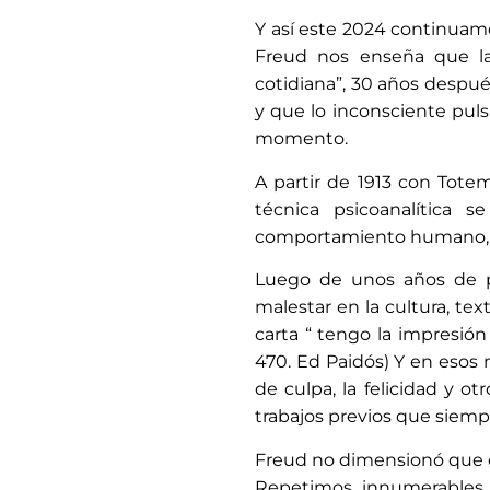
Y así este 2024 continuamo
Freud nos enseña que la 
cotidiana”, 30 años después
y que lo inconsciente pul
momento.
A partir de 1913 con Totem y 
técnica psicoanalítica 
comportamiento humano, la v
Luego de unos años de poca
malestar en la cultura, te
carta “ tengo la impresi
470. Ed Paidós) Y en esos 
de culpa, la felicidad y 
trabajos previos que siem
Freud no dimensionó que c
Repetimos innumerables v