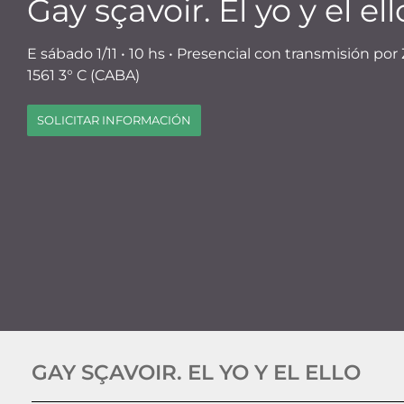
Gay sçavoir. El yo y el ell
E sábado 1/11 • 10 hs • Presencial con transmisión po
1561 3° C (CABA)
SOLICITAR INFORMACIÓN
GAY SÇAVOIR. EL YO Y EL ELLO