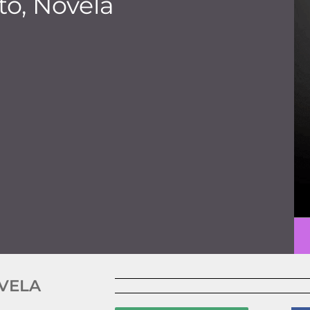
to, Novela
OVELA