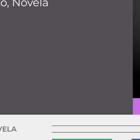
to, Novela
VELA