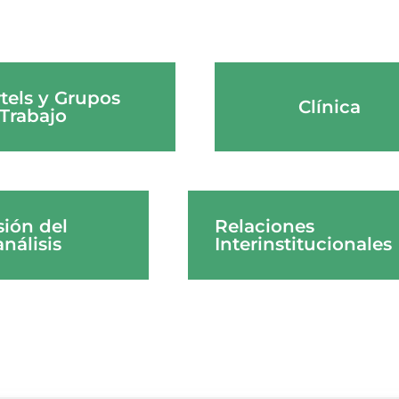
tels y Grupos
Clínica
Trabajo
sión del
Relaciones
nálisis
Interinstitucionales