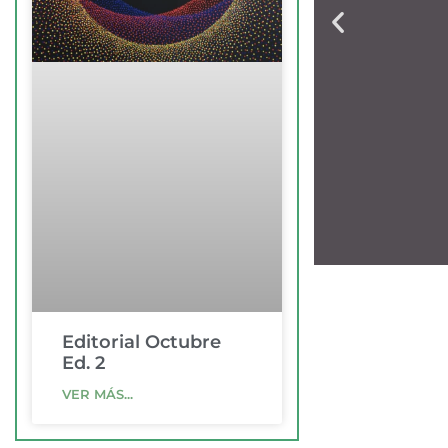
Agen
Editorial Octubre
Agos
Ed. 2
2026
VER MÁS...
Ver agend