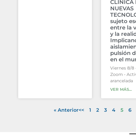
CLÍNICA 
NUEVAS
TECNOLO
sujeto es
entre la 
y la reali
Implicanc
aislamie
pulsión 
en el mun
Viernes 8/8 •
Zoom • Acti
arancelada
VER MÁS...
« Anterior
1
2
3
4
5
6