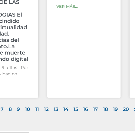
DE LAS
VER MÁS...
GIAS El
cindido
virtualidad
dad.
ias del
nto.La
de muerte
do digital
 9 a 11hs • Por
vidad no
7
8
9
10
11
12
13
14
15
16
17
18
19
20